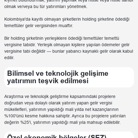
kıymet bulundurmak, yatırım yapmak veya hisse veya hisse sahibi
olmak ve/veya bu tür yatırımları yönetmek.
Kolombiya'da kayıtlı olmayan şirketlerin holding şirketine ödediği
temettüler gelir vergisinden muaftır.
Bir holding şirketinin yerleşiklere ödediği temettüler temettü
vergisine tabidir. Yerleşik olmayan kişilere yapılan ödemeler gelir
vergisine tabi değildir — bunlar yabancı kaynaklı gelir olarak kabul
edilir.
Bilimsel ve teknolojik gelişime
yatırımın teşvik edilmesi
Araştırma ve teknolojik geliştirme kapsamındaki projelere
doğrudan veya dolaylı olarak yatırım yapan gelir vergisi
mükellefleri, yatırımın yapıldığı mali yılda net kazançlarının
%100'ünü kesme hakkına sahiptir. Ayrıca bu projelere yatırılan
değerin %25'i, yatırımın yapıldığı mali yıla mahsup edilebilir.
Özel ekonomik bölgeler (SEZ)