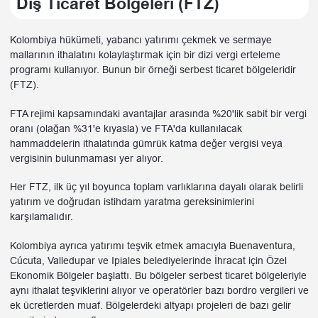
Dış Ticaret Bölgeleri (FTZ)
Kolombiya hükümeti, yabancı yatırımı çekmek ve sermaye
mallarının ithalatını kolaylaştırmak için bir dizi vergi erteleme
programı kullanıyor. Bunun bir örneği serbest ticaret bölgeleridir
(FTZ).
FTA rejimi kapsamındaki avantajlar arasında %20'lik sabit bir vergi
oranı (olağan %31'e kıyasla) ve FTA'da kullanılacak
hammaddelerin ithalatında gümrük katma değer vergisi veya
vergisinin bulunmaması yer alıyor.
Her FTZ, ilk üç yıl boyunca toplam varlıklarına dayalı olarak belirli
yatırım ve doğrudan istihdam yaratma gereksinimlerini
karşılamalıdır.
Kolombiya ayrıca yatırımı teşvik etmek amacıyla Buenaventura,
Cúcuta, Valledupar ve Ipiales belediyelerinde İhracat için Özel
Ekonomik Bölgeler başlattı. Bu bölgeler serbest ticaret bölgeleriyle
aynı ithalat teşviklerini alıyor ve operatörler bazı bordro vergileri ve
ek ücretlerden muaf. Bölgelerdeki altyapı projeleri de bazı gelir