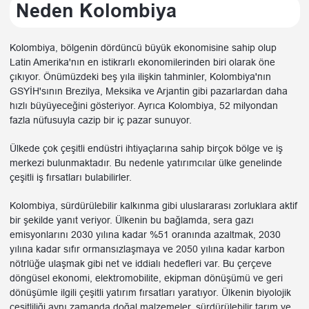
Neden Kolombiya
Kolombiya, bölgenin dördüncü büyük ekonomisine sahip olup
Latin Amerika'nın en istikrarlı ekonomilerinden biri olarak öne
çıkıyor. Önümüzdeki beş yıla ilişkin tahminler, Kolombiya'nın
GSYİH'sının Brezilya, Meksika ve Arjantin gibi pazarlardan daha
hızlı büyüyeceğini gösteriyor. Ayrıca Kolombiya, 52 milyondan
fazla nüfusuyla cazip bir iç pazar sunuyor.
Ülkede çok çeşitli endüstri ihtiyaçlarına sahip birçok bölge ve iş
merkezi bulunmaktadır. Bu nedenle yatırımcılar ülke genelinde
çeşitli iş fırsatları bulabilirler.
Kolombiya, sürdürülebilir kalkınma gibi uluslararası zorluklara aktif
bir şekilde yanıt veriyor. Ülkenin bu bağlamda, sera gazı
emisyonlarını 2030 yılına kadar %51 oranında azaltmak, 2030
yılına kadar sıfır ormansızlaşmaya ve 2050 yılına kadar karbon
nötrlüğe ulaşmak gibi net ve iddialı hedefleri var. Bu çerçeve
döngüsel ekonomi, elektromobilite, ekipman dönüşümü ve geri
dönüşümle ilgili çeşitli yatırım fırsatları yaratıyor. Ülkenin biyolojik
çeşitliliği aynı zamanda doğal malzemeler, sürdürülebilir tarım ve