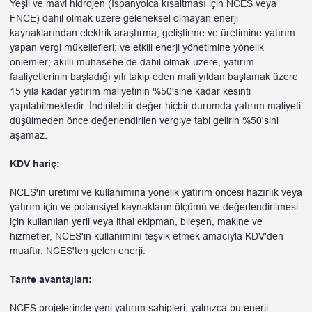
Yeşil ve mavi hidrojen (İspanyolca kısaltması için NCES veya
FNCE) dahil olmak üzere geleneksel olmayan enerji
kaynaklarından elektrik araştırma, geliştirme ve üretimine yatırım
yapan vergi mükellefleri; ve etkili enerji yönetimine yönelik
önlemler; akıllı muhasebe de dahil olmak üzere, yatırım
faaliyetlerinin başladığı yılı takip eden mali yıldan başlamak üzere
15 yıla kadar yatırım maliyetinin %50'sine kadar kesinti
yapılabilmektedir. İndirilebilir değer hiçbir durumda yatırım maliyeti
düşülmeden önce değerlendirilen vergiye tabi gelirin %50'sini
aşamaz.
KDV hariç:
NCES'in üretimi ve kullanımına yönelik yatırım öncesi hazırlık veya
yatırım için ve potansiyel kaynakların ölçümü ve değerlendirilmesi
için kullanılan yerli veya ithal ekipman, bileşen, makine ve
hizmetler, NCES'in kullanımını teşvik etmek amacıyla KDV'den
muaftır. NCES'ten gelen enerji.
Tarife avantajları:
NCES projelerinde yeni yatırım sahipleri, yalnızca bu enerji