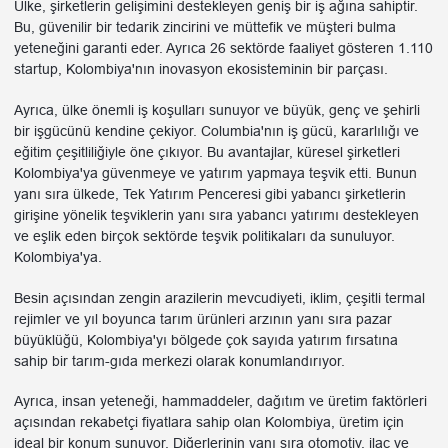
Ülke, şirketlerin gelişimini destekleyen geniş bir iş ağına sahiptir.
Bu, güvenilir bir tedarik zincirini ve müttefik ve müşteri bulma
yeteneğini garanti eder. Ayrıca 26 sektörde faaliyet gösteren 1.110
startup, Kolombiya'nın inovasyon ekosisteminin bir parçası.
Ayrıca, ülke önemli iş koşulları sunuyor ve büyük, genç ve şehirli
bir işgücünü kendine çekiyor. Columbia'nın iş gücü, kararlılığı ve
eğitim çeşitliliğiyle öne çıkıyor. Bu avantajlar, küresel şirketleri
Kolombiya'ya güvenmeye ve yatırım yapmaya teşvik etti. Bunun
yanı sıra ülkede, Tek Yatırım Penceresi gibi yabancı şirketlerin
girişine yönelik teşviklerin yanı sıra yabancı yatırımı destekleyen
ve eşlik eden birçok sektörde teşvik politikaları da sunuluyor.
Kolombiya'ya.
Besin açısından zengin arazilerin mevcudiyeti, iklim, çeşitli termal
rejimler ve yıl boyunca tarım ürünleri arzının yanı sıra pazar
büyüklüğü, Kolombiya'yı bölgede çok sayıda yatırım fırsatına
sahip bir tarım-gıda merkezi olarak konumlandırıyor.
Ayrıca, insan yeteneği, hammaddeler, dağıtım ve üretim faktörleri
açısından rekabetçi fiyatlara sahip olan Kolombiya, üretim için
ideal bir konum sunuyor. Diğerlerinin yanı sıra otomotiv, ilaç ve