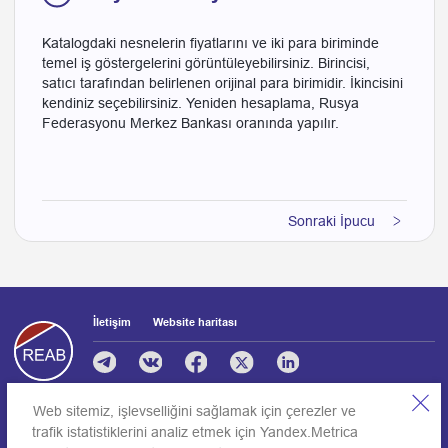
Katalogdaki nesnelerin fiyatlarını ve iki para biriminde
temel iş göstergelerini görüntüleyebilirsiniz. Birincisi,
satıcı tarafından belirlenen orijinal para birimidir. İkincisini
kendiniz seçebilirsiniz. Yeniden hesaplama, Rusya
Federasyonu Merkez Bankası oranında yapılır.
Sonraki İpucu
İletişim
Website haritası
Websitesi bilgi politikası
Web sitemiz, işlevselliğini sağlamak için çerezler ve
Kişisel veri işleme politikası
trafik istatistiklerini analiz etmek için Yandex.Metrica