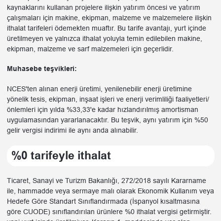
kaynaklarını kullanan projelere ilişkin yatırım öncesi ve yatırım
çalışmaları için makine, ekipman, malzeme ve malzemelere ilişkin
ithalat tarifeleri ödemekten muaftır. Bu tarife avantajı, yurt içinde
üretilmeyen ve yalnızca ithalat yoluyla temin edilebilen makine,
ekipman, malzeme ve sarf malzemeleri için geçerlidir.
Muhasebe teşvikleri:
NCES'ten alınan enerji üretimi, yenilenebilir enerji üretimine
yönelik tesis, ekipman, inşaat işleri ve enerji verimliliği faaliyetleri/
önlemleri için yılda %33,33'e kadar hızlandırılmış amortisman
uygulamasından yararlanacaktır. Bu teşvik, aynı yatırım için %50
gelir vergisi indirimi ile aynı anda alınabilir.
%0 tarifeyle ithalat
Ticaret, Sanayi ve Turizm Bakanlığı, 272/2018 sayılı Kararname
ile, hammadde veya sermaye malı olarak Ekonomik Kullanım veya
Hedefe Göre Standart Sınıflandırmada (İspanyol kısaltmasına
göre CUODE) sınıflandırılan ürünlere %0 ithalat vergisi getirmiştir.