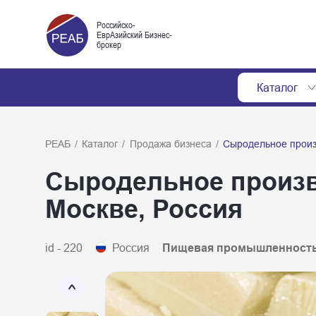
Российско-
ЕврАзийский Бизнес-
брокер
Каталог
РЕАБ
/
Каталог
/
Продажа бизнеса
/
Сыродельное произ
Сыродельное произв
Москве, Россия
id - 220
Россия
Пищевая промышленност