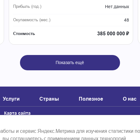
Нет данных
Прибыль (год.)
48
Окупаемость (мес.)
385 000 000 ₽
Стоимость
Показать ещё
Услуги
Страны
Полезное
О нас
Карта сайта
та
Политика обработки персональных данных
работы и сервис Яндекс.Метрика для изучения статистики п
вы соглашаетесь с применением данных технологий.