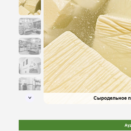
Сыродельное п
Ау